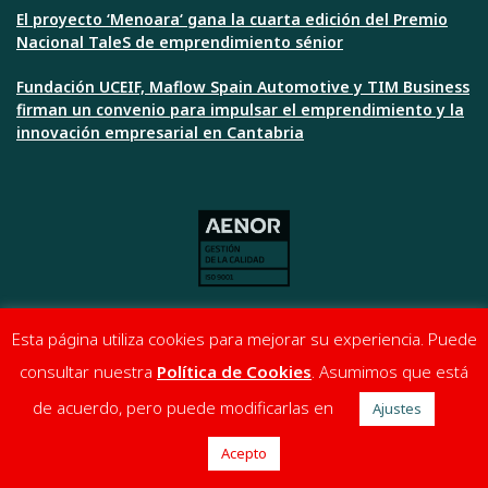
El proyecto ‘Menoara‘ gana la cuarta edición del Premio
Nacional TaleS de emprendimiento sénior
Fundación UCEIF, Maflow Spain Automotive y TIM Business
firman un convenio para impulsar el emprendimiento y la
innovación empresarial en Cantabria
Esta página utiliza cookies para mejorar su experiencia. Puede
consultar nuestra
Política de Cookies
. Asumimos que está
de acuerdo, pero puede modificarlas en
Ajustes
© 2020 | All Rights Reserved. Fundación UCEIF.
Política de Privacidad
|
Política de Cookies
Acepto